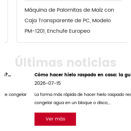
Máquina de Palomitas de Maíz con
Caja Transparente de PC, Modelo
PM-1201, Enchufe Europeo
Últimas noticias
Cómo hacer hielo raspado en casa: la guía
definitiva para máquinas de afeitar de hielo
2026-07-15
eléctricas para el hogar
La forma más rápida de hacer hielo raspado real en casa es
congelar agua en un bloque o disco,...
Ver más