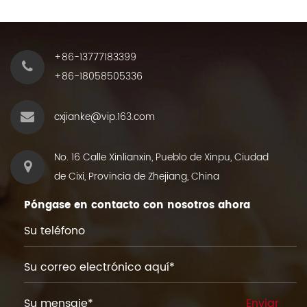
+86-13777183399
+86-18058505336
cxjianke@vip.163.com
No. 16 Calle Xinlianxin, Pueblo de Xinpu, Ciudad
de Cixi, Provincia de Zhejiang, China
Póngase en contacto con nosotros ahora