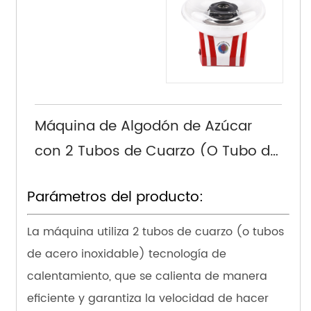
Máquina de Algodón de Azúcar
con 2 Tubos de Cuarzo (O Tubo de
Acero Inoxidable) para
Parámetros del producto:
Calentamiento, Modelo JK-M02,
Enchufe Europeo
La máquina utiliza 2 tubos de cuarzo (o tubos
de acero inoxidable) tecnología de
calentamiento, que se calienta de manera
eficiente y garantiza la velocidad de hacer